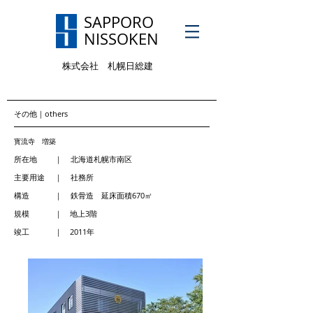
SAPPORO
NISSOKEN
株式会社 札幌日総建
Privacy policy
その他｜others
寳流寺 増築
所在地 ｜ 北海道札幌市南区
主要用途 ｜ 社務所
構造 ｜ 鉄骨造 延床面積670㎡
規模 ｜ 地上3階
竣工 ｜ 2011年