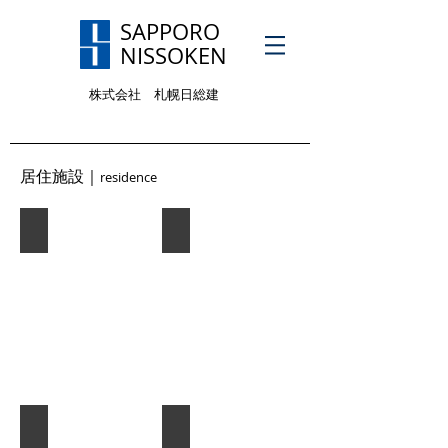
SAPPORO
NISSOKEN
株式会社 札幌日総建
Privacy policy
居住施設｜
residence
ブランズ札幌桑園駅前イースト・ウエスト
クレアホームズ北23条
幌北団地２号棟・北区保育・子育て支援センター
クリーンリバーフィネス新札幌