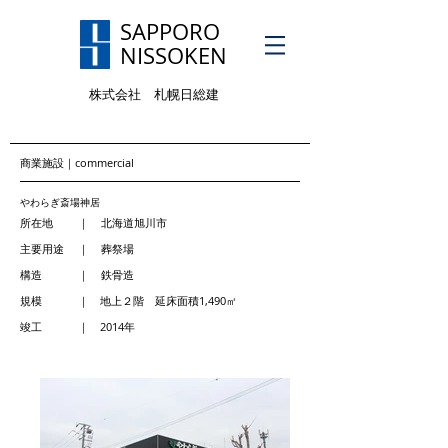
SAPPORO
NISSOKEN
株式会社 札幌日総建
Privacy policy
商業施設｜commercial
やわらぎ斎場神居
所在地 ｜ 北海道旭川市
主要用途 ｜ 葬祭場
構造 ｜ 鉄骨造
規模 ｜ 地上２階 延床面積1,490㎡
竣工 ｜ 2014年